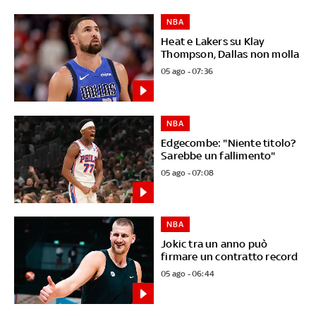
NBA
Heat e Lakers su Klay
Thompson, Dallas non molla
05 ago - 07:36
NBA
Edgecombe: "Niente titolo?
Sarebbe un fallimento"
05 ago - 07:08
NBA
Jokic tra un anno può
firmare un contratto record
05 ago - 06:44