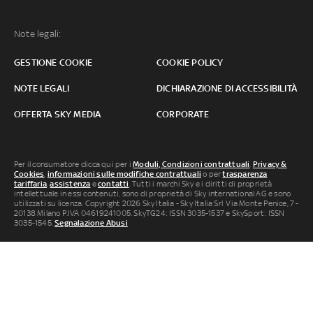
Note legali:
GESTIONE COOKIE
COOKIE POLICY
NOTE LEGALI
DICHIARAZIONE DI ACCESSIBILITÀ
OFFERTA SKY MEDIA
CORPORATE
Per il consumatore clicca qui per i
Moduli, Condizioni contrattuali
,
Privacy &
Cookies
,
informazioni sulle modifiche contrattuali
o per
trasparenza
tariffaria
,
assistenza
e
contatti
. Tutti i marchi Sky e i diritti di proprietà
intellettuale in essi contenuti, sono di proprietà di Sky international AG e sono
utilizzati su licenza. Copyright 2026 Sky Italia - Sky Italia Srl Via Monte Penice, 7 -
20138 Milano P.IVA 04619241005. SkyTG24: ISSN 3035-1537 e SkySport: ISSN
3035-1545.
Segnalazione Abusi