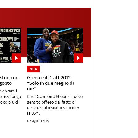
NBA
oston con
Green e il Draft 2012:
agosto
"Solo in due meglio di
me"
elebrare i
eltics, lunga
Che Draymond Green si fosse
oco più di
sentito offeso dal fatto di
essere stato scelto solo con
la 35^...
07 ago - 12:15