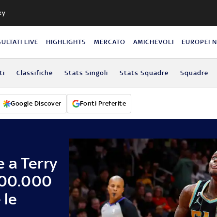
ky
SULTATI LIVE
HIGHLIGHTS
MERCATO
AMICHEVOLI
EUROPEI 
ti
Classifiche
Stats Singoli
Stats Squadre
Squadre
Google Discover
Fonti Preferite
 a Terry
 100.000
 le