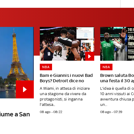
NBA
NBA
Bam e Giannis i nuovi Bad
Brown saluta B
Boys? Detroit dice no
una festa il 30 
A Miami, in attesa di iniziare
L'idea è quella di c
una stagione da vivere da
10 anni vissuti ai C
protagonisti, si inganna
avventura chiusa p
l'attesa...
un...
08 ago - 08:22
08 ago - 07:39
fiume a San