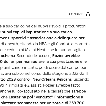
CONDIVIDI
 a suo carico ha dei nuovi risvolti. I procuratori
 nuovi capi di imputazione a suo carico
,
eventi sportivi
e
associazione a delinquere per
 di onestà, citando la NBA e gli Charlotte Hornets
ere ceduto ai Miami Heat, che lo hanno tagliato
o schema
. Secondo le accuse,
Rozier avrebbe
 dollari per manipolare la sua prestazione e le
pianificando in anticipo di uscire dal campo per
 aveva subito nel corso della stagione 2022-23.
Il
arzo 2023 contro i New Orleans Pelicans
, uscendo
, 4 rimbalzi e 2 assist. Rozier avrebbe fatto
(anche lui co-accusato nella causa) che sarebbe
o che
Laster ha poi "venduto" l’informazione a
a piazzato scommesse per un totale di 258.700