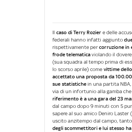
Il
caso di Terry Rozier
e delle accuse
federali hanno infatti aggiunto
due
rispettivamente per
corruzione in 
frode telematica
violando il dovere
(sua squadra al tempo prima di ess
lo scorso aprile) come
vittime dell
accettato una proposta da 100.000
sue statistiche
in una partita NBA, 
via di un infortunio alla gamba che
riferimento è a una gara del 23 m
dal campo dopo 9 minuti con 5 punti
sapere al suo amico Deniro Laster 
uscito anzitempo dal campo, tant
degli scommettitori e lui stesso h