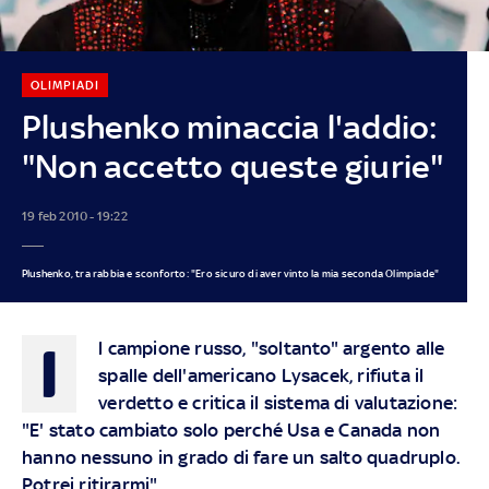
OLIMPIADI
Plushenko minaccia l'addio:
"Non accetto queste giurie"
19 feb 2010 - 19:22
Plushenko, tra rabbia e sconforto: "Ero sicuro di aver vinto la mia seconda Olimpiade"
I
l campione russo, "soltanto" argento alle
spalle dell'americano Lysacek, rifiuta il
verdetto e critica il sistema di valutazione:
"E' stato cambiato solo perché Usa e Canada non
hanno nessuno in grado di fare un salto quadruplo.
Potrei ritirarmi"