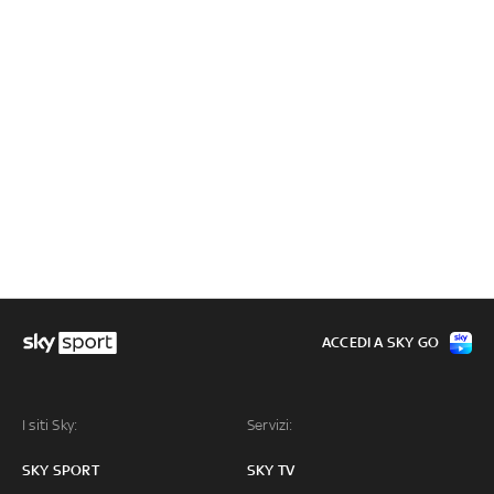
ACCEDI A SKY GO
I siti Sky:
Servizi:
SKY SPORT
SKY TV