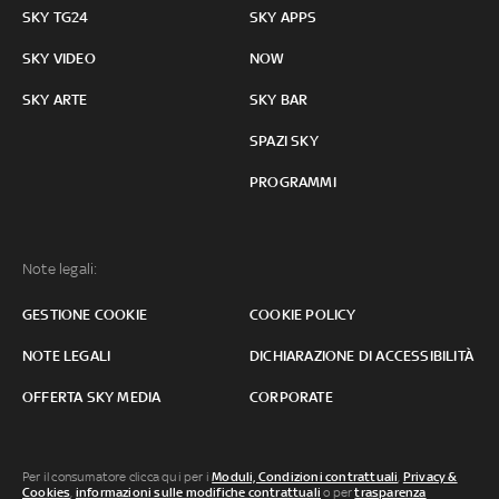
SKY TG24
SKY APPS
SKY VIDEO
NOW
SKY ARTE
SKY BAR
SPAZI SKY
PROGRAMMI
Note legali:
GESTIONE COOKIE
COOKIE POLICY
NOTE LEGALI
DICHIARAZIONE DI ACCESSIBILITÀ
OFFERTA SKY MEDIA
CORPORATE
Per il consumatore clicca qui per i
Moduli, Condizioni contrattuali
,
Privacy &
Cookies
,
informazioni sulle modifiche contrattuali
o per
trasparenza