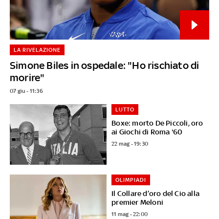
LA RIVELAZIONE
Simone Biles in ospedale: "Ho rischiato di
morire"
07 giu - 11:36
LUTTO
Boxe: morto De Piccoli, oro
ai Giochi di Roma '60
22 mag - 19:30
OLIMPIADI
Il Collare d’oro del Cio alla
premier Meloni
11 mag - 22:00