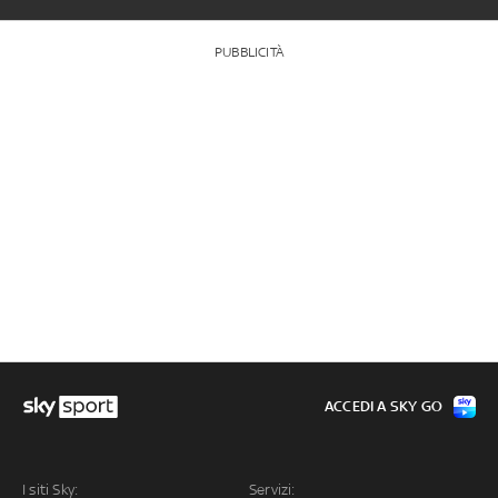
PUBBLICITÀ
ACCEDI A SKY GO
I siti Sky:
Servizi: