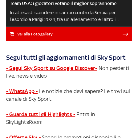
Team USA: i giocatori votano il miglior soprannome
In attesa di scendere in campo contro la Serbia per
l’esordio a Parigi 2024, tra un allenamento e l’altro i
ragazzi agli ordini di coach Steve Kerr discutono di chi in
squadra possa vantare il miglior soprannome. In cima
Vai alla Fotogallery
alle preferenze ci sono i due leader di Team USA LeBron
James e Steph Curry, ma non mancano scelte curiose e
spunta anche un nomignolo finora inedito TUTTI I
Segui tutti gli aggiornamenti di Sky Sport
GIOCATORI NBA IMPEGNATI A PARIGI 2024
- Segui Sky Sport su Google Discover-
Non perderti
live, news e video
- WhatsApp -
Le notizie che devi sapere? Le trovi sul
canale di Sky Sport
- Guarda tutti gli Highlights -
Entra in
SkyLightsRoom
- Offerte Sky -
Scopri le promozioni disponibili e