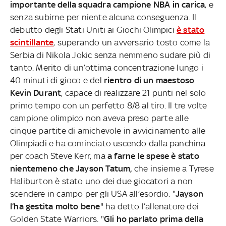
importante della squadra campione NBA in carica
, e
senza subirne per niente alcuna conseguenza. Il
debutto degli Stati Uniti ai Giochi Olimpici
è stato
scintillante
, superando un avversario tosto come la
Serbia di Nikola Jokic senza nemmeno sudare più di
tanto. Merito di un’ottima concentrazione lungo i
40 minuti di gioco e del
rientro di un maestoso
Kevin Durant
, capace di realizzare 21 punti nel solo
primo tempo con un perfetto 8/8 al tiro. Il tre volte
campione olimpico non aveva preso parte alle
cinque partite di amichevole in avvicinamento alle
Olimpiadi e ha cominciato uscendo dalla panchina
per coach Steve Kerr, ma
a farne le spese è stato
nientemeno che Jayson Tatum,
che insieme a Tyrese
Haliburton è stato uno dei due giocatori a non
scendere in campo per gli USA all’esordio. "
Jayson
l’ha gestita molto bene
" ha detto l’allenatore dei
Golden State Warriors. "
Gli ho parlato prima della