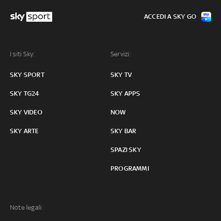
ACCEDI A SKY GO
I siti Sky:
Servizi:
SKY SPORT
SKY TV
SKY TG24
SKY APPS
SKY VIDEO
NOW
SKY ARTE
SKY BAR
SPAZI SKY
PROGRAMMI
Note legali: