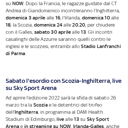
su
NOW
.
Dopo la Francia, le ragazze guidate dal CT
Andrea di Giandomenico incontreranno l’Inghilterra,
domenica 3 aprile
alle
16
, l’Irlanda,
domenica 10
alle
18
, la Scozia,
domenica 24
alle
20.20
, per chiudere
con il Galles,
sabato 30
aprile
alle
13
.
Gli incontri
casalinghi delle Azzurre saranno quelli contro le
inglesi e le scozzesi, entrambi allo
Stadio Lanfranchi
di Parma
.
Sabato l'esordio con Scozia-Inghilterra, live
su Sky Sport Arena
Ad aprire l’edizione 2022 sarà la sfida di sabato 26
marzo tra la
Scozia
e le detentrici del trofeo
dell’
Inghilterra
, in programma al DAM Health
Stadium di Edimburgo,
live
alle
13
su
Sky Sport
Arena
e
in streaming su NOW
.
Irlanda-Galles
, anche