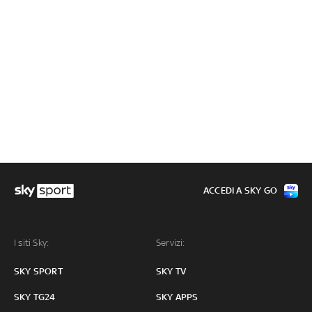
ACCEDI A SKY GO
I siti Sky:
Servizi:
SKY SPORT
SKY TV
SKY TG24
SKY APPS