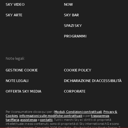
SKY VIDEO
NOW
SKY ARTE
SKY BAR
SPAZI SKY
PROGRAMMI
Note legali:
GESTIONE COOKIE
COOKIE POLICY
NOTE LEGALI
DICHIARAZIONE DI ACCESSIBILITÀ
OFFERTA SKY MEDIA
CORPORATE
Per il consumatore clicca qui per i
Moduli, Condizioni contrattuali
,
Privacy &
Cookies
,
informazioni sulle modifiche contrattuali
o per
trasparenza
tariffaria
,
assistenza
e
contatti
. Tutti i marchi Sky e i diritti di proprietà
intellettuale in essi contenuti, sono di proprietà di Sky international AG e sono
utilizzati su licenza. Copyright 2026 Sky Italia - Sky Italia Srl Via Monte Penice, 7 -