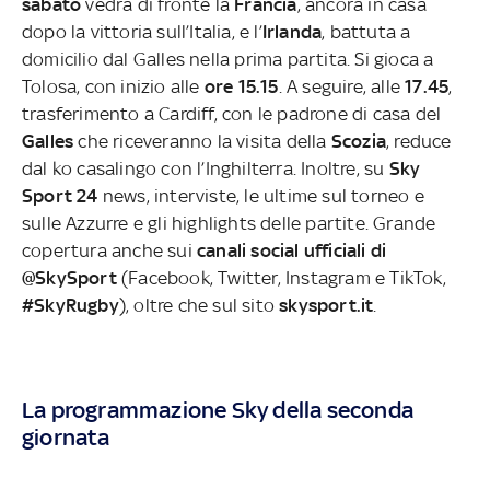
sabato
vedrà di fronte la
Francia
, ancora in casa
dopo la vittoria sull’Italia, e l’
Irlanda
, battuta a
domicilio dal Galles nella prima partita. Si gioca a
Tolosa, con inizio alle
ore 15.15
.
A seguire, alle
17.45
,
trasferimento a Cardiff, con le padrone di casa del
Galles
che riceveranno la visita della
Scozia
, reduce
dal ko casalingo con l’Inghilterra.
Inoltre, su
Sky
Sport 24
news, interviste, le ultime sul torneo e
sulle Azzurre e gli highlights delle partite. Grande
copertura anche sui
canali social ufficiali di
@SkySport
(Facebook, Twitter, Instagram e TikTok,
#SkyRugby
), oltre che sul sito
skysport.it
.
La programmazione Sky della seconda
giornata