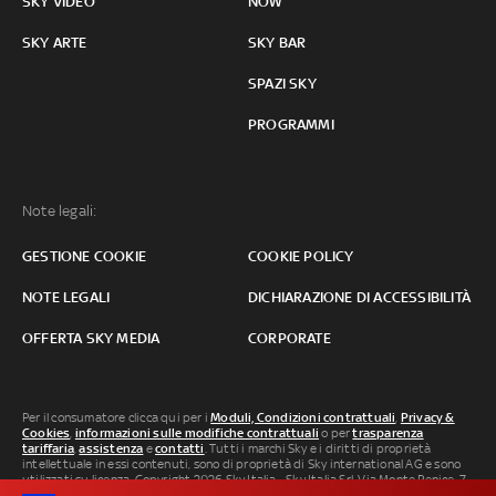
SKY VIDEO
NOW
SKY ARTE
SKY BAR
SPAZI SKY
PROGRAMMI
Note legali:
GESTIONE COOKIE
COOKIE POLICY
NOTE LEGALI
DICHIARAZIONE DI ACCESSIBILITÀ
OFFERTA SKY MEDIA
CORPORATE
Per il consumatore clicca qui per i
Moduli, Condizioni contrattuali
,
Privacy &
Cookies
,
informazioni sulle modifiche contrattuali
o per
trasparenza
tariffaria
,
assistenza
e
contatti
. Tutti i marchi Sky e i diritti di proprietà
intellettuale in essi contenuti, sono di proprietà di Sky international AG e sono
utilizzati su licenza. Copyright 2026 Sky Italia - Sky Italia Srl Via Monte Penice, 7 -
20138 Milano P.IVA 04619241005. SkyTG24: ISSN 3035-1537 e SkySport: ISSN