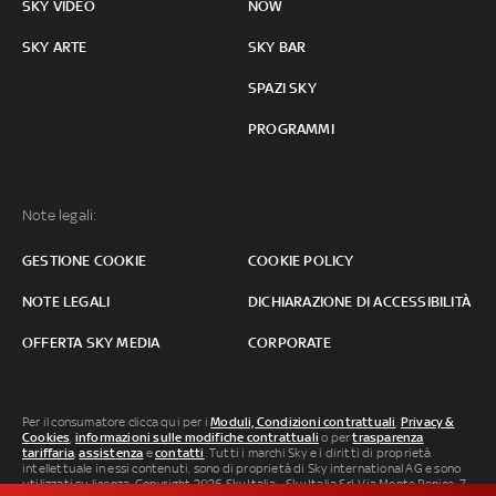
SKY VIDEO
NOW
SKY ARTE
SKY BAR
SPAZI SKY
PROGRAMMI
Note legali:
GESTIONE COOKIE
COOKIE POLICY
NOTE LEGALI
DICHIARAZIONE DI ACCESSIBILITÀ
OFFERTA SKY MEDIA
CORPORATE
Per il consumatore clicca qui per i
Moduli, Condizioni contrattuali
,
Privacy &
Cookies
,
informazioni sulle modifiche contrattuali
o per
trasparenza
tariffaria
,
assistenza
e
contatti
. Tutti i marchi Sky e i diritti di proprietà
intellettuale in essi contenuti, sono di proprietà di Sky international AG e sono
utilizzati su licenza. Copyright 2026 Sky Italia - Sky Italia Srl Via Monte Penice, 7 -