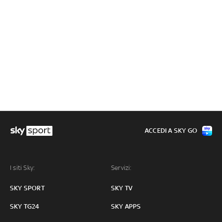
ACCEDI A SKY GO
I siti Sky:
Servizi:
SKY SPORT
SKY TV
SKY TG24
SKY APPS