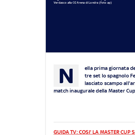
Verdasco alla O2 Arena di Londra (foto ap)
N
ella prima giornata d
tre set lo spagnolo 
lasciato scampo all'a
match inaugurale della Master Cu
GUIDA TV: COSI' LA MASTER CUP