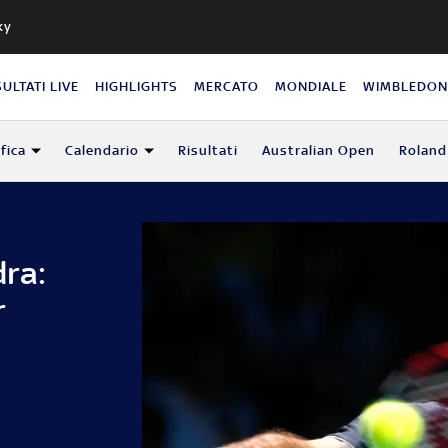
ky
SULTATI LIVE
HIGHLIGHTS
MERCATO
MONDIALE
WIMBLEDO
fica
Calendario
Risultati
Australian Open
Roland
ra:
r