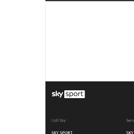
I siti Sky:
Serv
SKY SPORT
SKY