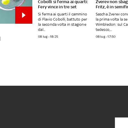
Cobolli si ferma ai quarti:
Zverev non sbagl
Fery vince in tre set
Fritz, è in semif
Si ferma ai quarti il cammino
Sascha Zverev con
di Flavio Cobolli, battuto per
la prima volta la se
la seconda volta in stagione
Wimbledon: sul Ca
dal...
tedesco,...
08 lug - 18:25
08 lug - 17:50
l