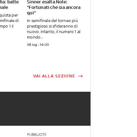
ia: batte
Sinner esalta Nole:
inale
"Fortunati che sia ancora
qui"
quista per
mifinale di
In semifinale del torneo più
mpo 1 il
prestigioso si sfideranno di
nuovo. Intanto, il numero 1 al
mondo...
08 lug - 14:00
VAI ALLA SEZIONE
PUBBLICITÀ