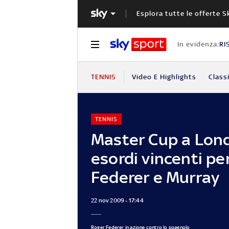
Esplora tutte le offerte S
In evidenza:
RI
TENNIS
Video E Highlights
Classi
TENNIS
Master Cup a Lond
esordi vincenti pe
Federer e Murray
22 nov 2009 - 17:44
Roger Federer in azione contro lo spagnolo