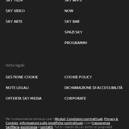
SKY TG24
SKY APPS
SKY VIDEO
NOW
SKY ARTE
SKY BAR
SPAZI SKY
PROGRAMMI
Note legali:
GESTIONE COOKIE
COOKIE POLICY
NOTE LEGALI
DICHIARAZIONE DI ACCESSIBILITÀ
OFFERTA SKY MEDIA
CORPORATE
Per il consumatore clicca qui per i
Moduli, Condizioni contrattuali
,
Privacy &
Cookies
,
informazioni sulle modifiche contrattuali
o per
trasparenza
tariffaria
,
assistenza
e
contatti
. Tutti i marchi Sky e i diritti di proprietà