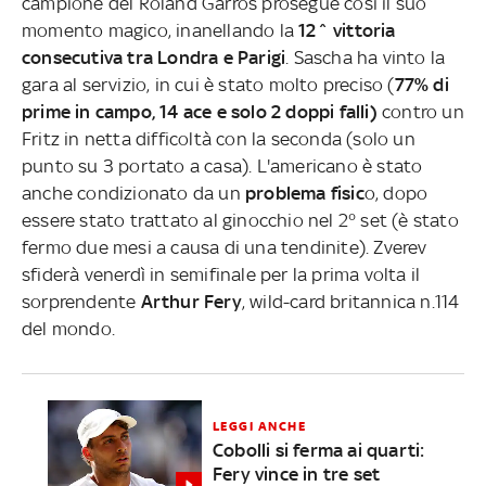
campione del Roland Garros prosegue così il suo
momento magico, inanellando la
12^ vittoria
consecutiva tra Londra e Parigi
. Sascha ha vinto la
gara al servizio, in cui è stato molto preciso (
77% di
prime in campo, 14 ace e solo 2 doppi falli)
contro un
Fritz in netta difficoltà con la seconda (solo un
punto su 3 portato a casa). L'americano è stato
anche condizionato da un
problema fisic
o, dopo
essere stato trattato al ginocchio nel 2° set (è stato
fermo due mesi a causa di una tendinite). Zverev
sfiderà venerdì in semifinale per la prima volta il
sorprendente
Arthur Fery
, wild-card britannica n.114
del mondo.
LEGGI ANCHE
Cobolli si ferma ai quarti:
Fery vince in tre set