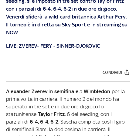
seeding, si è imposto in tre set contro Taylor Fritz
con i parziali di 6-4, 6-4, 6-2 in due ore di gioco.
Venerdì sfiderà la wild-card britannica Arthur Fery.
Il torneo è in diretta su
Sky Sport
e in streaming su
NOW
LIVE:
ZVEREV- FERY
-
SINNER-DJOKOVIC
CONDIVIDI
Alexander Zverev
in
semifinale
a
Wimbledon
per la
prima volta in carriera. Il numero 2 del mondo ha
superato in tre set e in due ore di gioco lo
statunitense
Taylor Fritz,
6 del seeding, con i
parziali di
6-4, 6-4, 6-2
. Sascha completa così il giro
di semifinali Slam, la dodicesima in carriera. Il