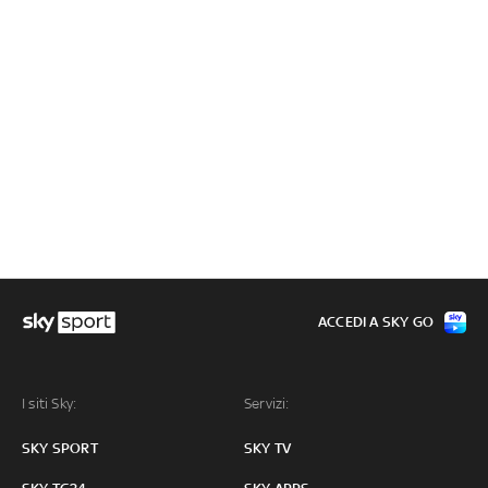
ACCEDI A SKY GO
I siti Sky:
Servizi:
SKY SPORT
SKY TV