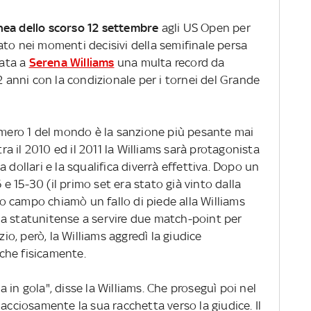
 linea dello scorso 12 settembre
agli US Open per
ato nei momenti decisivi della semifinale persa
tata a
Serena Williams
una multa record da
2 anni con la condizionale per i tornei del Grande
numero 1 del mondo è la sanzione più pesante mai
tra il 2010 ed il 2011 la Williams sarà protagonista
ila dollari e la squalifica diverrà effettiva. Dopo un
6 e 15-30 (il primo set era stato già vinto dalla
ndo campo chiamò un fallo di piede alla Williams
a statunitense a servire due match-point per
zio, però, la Williams aggredì la giudice
che fisicamente.
na in gola", disse la Williams. Che proseguì poi nel
ciosamente la sua racchetta verso la giudice. Il