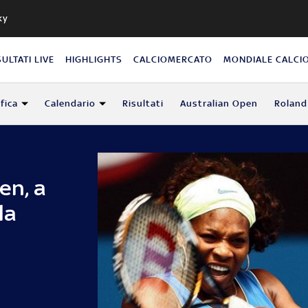
ky
SULTATI LIVE
HIGHLIGHTS
CALCIOMERCATO
MONDIALE CALCI
fica
Calendario
Risultati
Australian Open
Roland
en, a
la