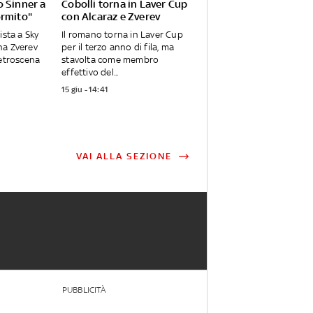
o Sinner a
Cobolli torna in Laver Cup
ormito"
con Alcaraz e Zverev
ista a Sky
Il romano torna in Laver Cup
ha Zverev
per il terzo anno di fila, ma
retroscena
stavolta come membro
effettivo del...
15 giu - 14:41
VAI ALLA SEZIONE
PUBBLICITÀ