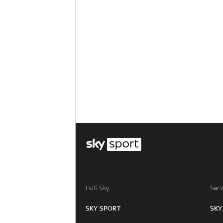
I siti Sky:
Serv
SKY SPORT
SKY