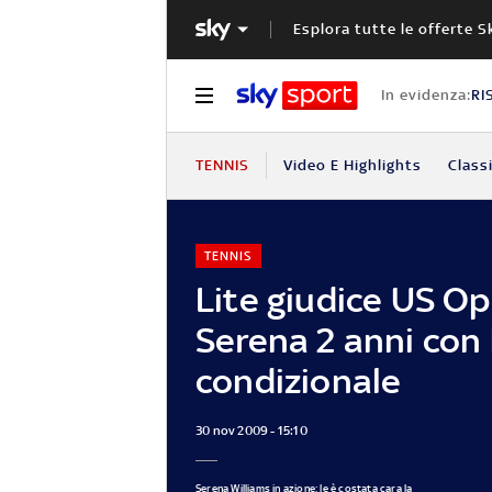
Esplora tutte le offerte S
In evidenza:
RI
TENNIS
Video E Highlights
Classi
TENNIS
Lite giudice US Op
Serena 2 anni con 
condizionale
30 nov 2009 - 15:10
Serena Williams in azione: le è costata cara la