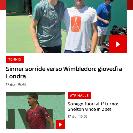
TENNIS
Sinner sorride verso Wimbledon: giovedì a
Londra
17 giu - 16:45
ATP HALLE
Sonego fuori al 1° turno:
Shelton vince in 2 set
17 giu - 15:35