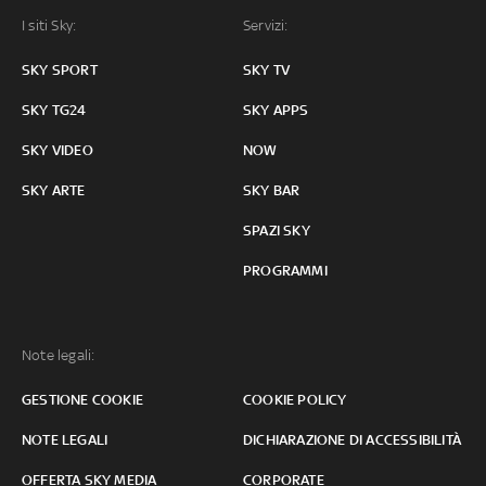
I siti Sky:
Servizi:
SKY SPORT
SKY TV
SKY TG24
SKY APPS
SKY VIDEO
NOW
SKY ARTE
SKY BAR
SPAZI SKY
PROGRAMMI
Note legali:
GESTIONE COOKIE
COOKIE POLICY
NOTE LEGALI
DICHIARAZIONE DI ACCESSIBILITÀ
OFFERTA SKY MEDIA
CORPORATE