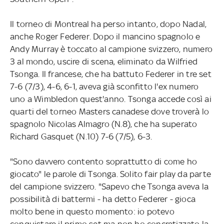
Il torneo di Montreal ha perso intanto, dopo Nadal,
anche Roger Federer. Dopo il mancino spagnolo e
Andy Murray è toccato al campione svizzero, numero
3 al mondo, uscire di scena, eliminato da Wilfried
Tsonga. Il francese, che ha battuto Federer in tre set
7-6 (7/3), 4-6, 6-1, aveva già sconfitto l'ex numero
uno a Wimbledon quest'anno. Tsonga accede così ai
quarti del torneo Masters canadese dove troverà lo
spagnolo Nicolas Almagro (N.8), che ha superato
Richard Gasquet (N.10) 7-6 (7/5), 6-3.
"Sono davvero contento soprattutto di come ho
giocato" le parole di Tsonga. Solito fair play da parte
del campione svizzero. "Sapevo che Tsonga aveva la
possibilità di battermi - ha detto Federer - gioca
molto bene in questo momento: io potevo
conquistare il primo set ma non ho concretizzato la