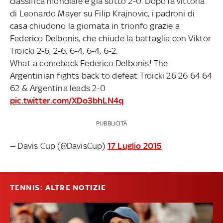
classifica mondiale è già sotto 2-0. Dopo la vittoria
di Leonardo Mayer su Filip Krajnovic, i padroni di
casa chiudono la giornata in trionfo grazie a
Federico Delbonis, che chiude la battaglia con Viktor
Troicki 2-6, 2-6, 6-4, 6-4, 6-2.
What a comeback Federico Delbonis! The
Argentinian fights back to defeat Troicki 26 26 64 64
62 & Argentina leads 2-0
pic.twitter.com/XDo3bhLN4q
PUBBLICITÀ
— Davis Cup (@DavisCup)
17 Luglio 2015
TENNIS: ALTRE NOTIZIE