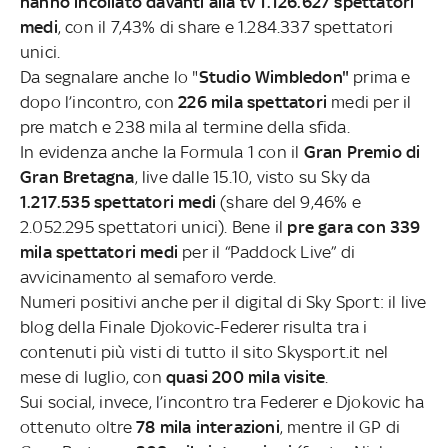
hanno incollato davanti alla tv 1.126.627 spettatori
medi
, con il 7,43% di share e 1.284.337 spettatori
unici.
Da segnalare anche lo "
Studio Wimbledon"
prima e
dopo l’incontro, con
226 mila spettatori
medi per il
pre match e 238 mila al termine della sfida.
In evidenza anche la Formula 1 con il
Gran Premio di
Gran Bretagna
, live dalle 15.10, visto su Sky da
1.217.535 spettatori medi
(share del 9,46% e
2.052.295 spettatori unici). Bene il
pre gara con 339
mila spettatori medi
per il “Paddock Live” di
avvicinamento al semaforo verde.
Numeri positivi anche per il digital di Sky Sport: il live
blog della Finale Djokovic-Federer risulta tra i
contenuti più visti di tutto il sito Skysport.it nel
mese di luglio, con
quasi 200 mila visite
.
Sui social, invece, l’incontro tra Federer e Djokovic ha
ottenuto oltre
78 mila interazioni
, mentre il GP di