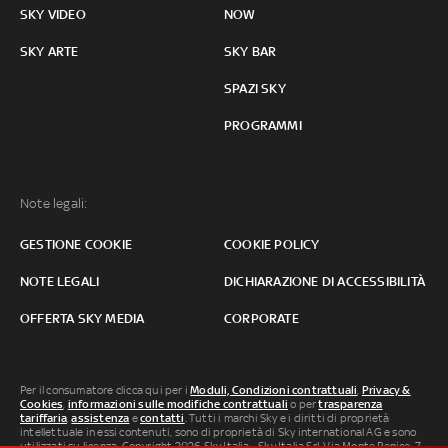
SKY VIDEO
NOW
SKY ARTE
SKY BAR
SPAZI SKY
PROGRAMMI
Note legali:
GESTIONE COOKIE
COOKIE POLICY
NOTE LEGALI
DICHIARAZIONE DI ACCESSIBILITÀ
OFFERTA SKY MEDIA
CORPORATE
Per il consumatore clicca qui per i
Moduli, Condizioni contrattuali
,
Privacy &
Cookies
,
informazioni sulle modifiche contrattuali
o per
trasparenza
tariffaria
,
assistenza
e
contatti
. Tutti i marchi Sky e i diritti di proprietà
intellettuale in essi contenuti, sono di proprietà di Sky international AG e sono
utilizzati su licenza. Copyright 2026 Sky Italia - Sky Italia Srl Via Monte Penice, 7 -