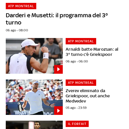
ATP MONTREAL
Darderi e Musetti: il programma del 3°
turno
06 ago - 08:00
ATP MONTREAL
Arnaldi batte Marozsan: al
3° turno c'è Griekspoor
06 ago - 06:00
ATP MONTREAL
Zverev eliminato da
Griekspoor, out anche
Medvedev
05 ago - 23:59
IL FORFAIT