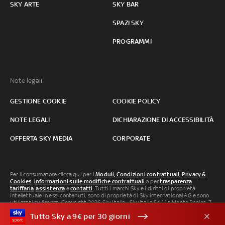
SKY ARTE
SKY BAR
SPAZI SKY
PROGRAMMI
Note legali:
GESTIONE COOKIE
COOKIE POLICY
NOTE LEGALI
DICHIARAZIONE DI ACCESSIBILITÀ
OFFERTA SKY MEDIA
CORPORATE
Per il consumatore clicca qui per i
Moduli, Condizioni contrattuali
,
Privacy &
Cookies
,
informazioni sulle modifiche contrattuali
o per
trasparenza
tariffaria
,
assistenza
e
contatti
. Tutti i marchi Sky e i diritti di proprietà
intellettuale in essi contenuti, sono di proprietà di Sky international AG e sono
utilizzati su licenza. Copyright 2026 Sky Italia - Sky Italia Srl Via Monte Penice, 7 -
20138 Milano P.IVA 04619241005. SkyTG24: ISSN 3035-1537 e SkySport: ISSN
Tutto Sky a 9€ per 30 giorni
3035-1545.
Segnalazione Abusi