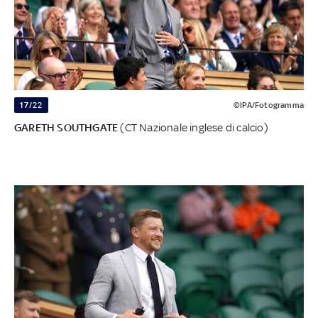
17/22
©IPA/Fotogramma
GARETH SOUTHGATE
(CT Nazionale inglese di calcio)