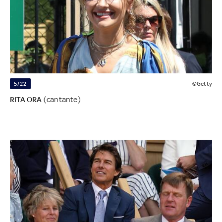
5/22
©Getty
RITA ORA
(cantante)