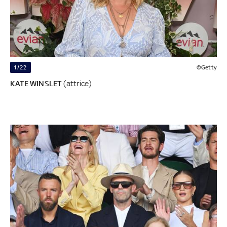
1/22
©Getty
KATE WINSLET
(attrice)