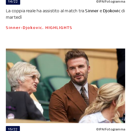
14/22
©IPA/Fotogramma
La coppia reale ha assistito al match tra
Sinner
e
Djokovic
di
martedì
Sinner-Djokovic. HIGHLIGHTS
15/22
©IPA/Fotogramma