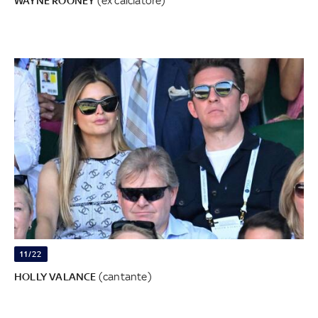
WAYNE ROONEY
(ex calciatore)
11/22
HOLLY VALANCE
(cantante)