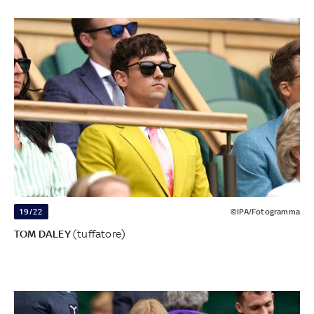
19/22
©IPA/Fotogramma
TOM DALEY
(tuffatore)