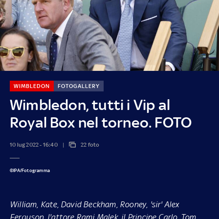
WIMBLEDON
FOTOGALLERY
Wimbledon, tutti i Vip al
Royal Box nel torneo. FOTO
10 lug 2022 - 16:40
22 foto
©IPA/Fotogramma
William, Kate, David Beckham, Rooney, 'sir' Alex
Ferguson, l'attore Rami Malek, il Principe Carlo, Tom