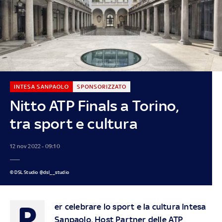
INTESA SANPAOLO
SPONSORIZZATO
Nitto ATP Finals a Torino,
tra sport e cultura
12 nov 2022 - 09:10
© DSL Studio @dsl__studio
P
er celebrare lo sport e la cultura Intesa
Sanpaolo, Host Partner delle ATP