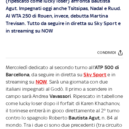
(ripescato come lucky loser) affronta Bautista
Agut. Impegnati oggi anche Tsitsipas, Nadal e Ruud.
Al WTA 250 di Rouen, invece, debutta Martina
Trevisan. Tutto da seguire in diretta su
Sky Sport
e
in streaming su
NOW
CONDIVIDI
Mercoledì dedicato al secondo turno all'
ATP 500 di
Barcellona
, da seguire in diretta su
Sky Sport
e in
streaming su
NOW
. Sarà una giornata con due
italiani impegnati al Godò. Il primo a scendere in
campo sarà Andrea
Vavassori
. Ripescato in tabellone
come lucky loser dopo il forfait di Karen Khachanov,
il torinese entrerà in gioco direttamente al 2° turno
contro lo spagnolo Roberto
Bautista Agut
, n. 84 al
mondo. Tra i due ci sono due precedenti (tra circuito