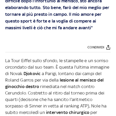
difficile dopo l'infortunio al menisco, sto ancora
elaborando tutto. Sto bene, farò del mio meglio per
tornare al più presto in campo. Il mio amore per
questo sport è forte e la voglia di compere ai
massimi livelli è ciò che mi fa andare avanti"
CONDIVIDI
La Tour Eiffel sullo sfondo, le stampelle e un sorriso
circondato dal suo team. È questa l'ultima immagine
di Novak
Djokovic
a Parigi, lontano dai campi del
Roland Garros per via della
lesione al menisco del
ginocchio destro
rimediata nel match contro
Cerundolo. Costretto al ritiro dal torneo prima dei
quarti (decisone che ha sancito l'aritmetico
sorpasso di Sinner in vetta al ranking ATP), Nole ha
subito mercoledì un
intervento chirurgico
per