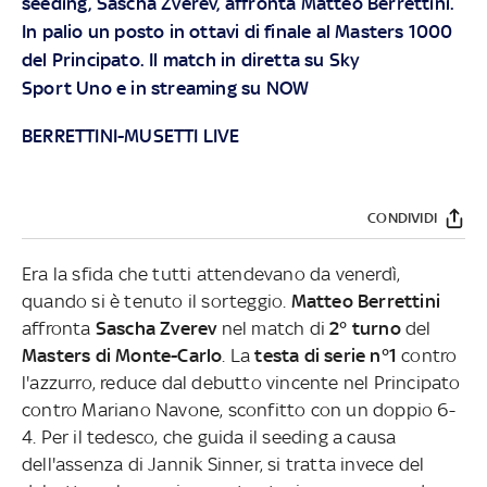
seeding, Sascha Zverev, affronta Matteo Berrettini.
In palio un posto in ottavi di finale al Masters 1000
del Principato. Il match in diretta su
Sky
Sport
Uno e in streaming su
NOW
BERRETTINI-MUSETTI LIVE
CONDIVIDI
Era la sfida che tutti attendevano da venerdì,
quando si è tenuto il sorteggio.
Matteo Berrettini
affronta
Sascha Zverev
nel match di
2° turno
del
Masters di Monte-Carlo
. La
testa di serie n°1
contro
l'azzurro, reduce dal debutto vincente nel Principato
contro Mariano Navone, sconfitto con un doppio 6-
4. Per il tedesco, che guida il seeding a causa
dell'assenza di Jannik Sinner, si tratta invece del