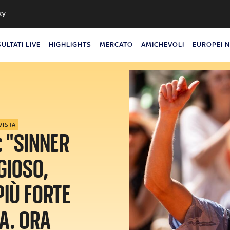
ky
SULTATI LIVE
HIGHLIGHTS
MERCATO
AMICHEVOLI
EUROPEI 
VISTA
 "SINNER
GIOSO,
PIÙ FORTE
A. ORA