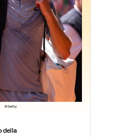
©Getty
 della