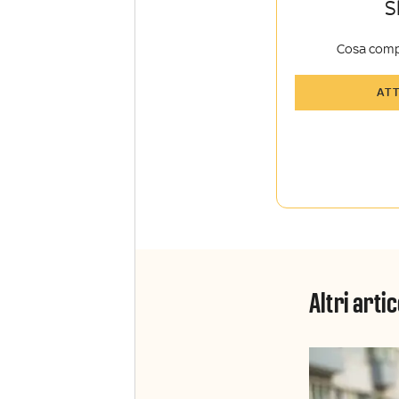
S
Cosa comp
Tutti gli art
AT
Sky TG24 In
Opinioni, r
raccontate 
Sport e Sky
La newslett
Insider e S
Altri artic