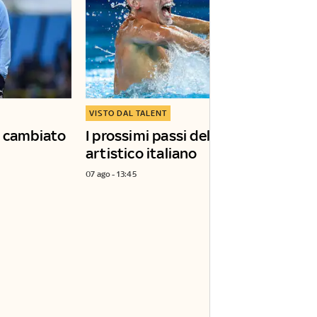
VISTO DAL TALENT
a cambiato
I prossimi passi del nuoto
artistico italiano
07 ago - 13:45