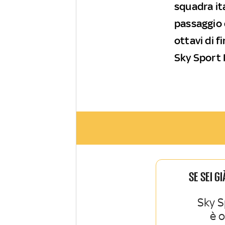
squadra ita
passaggio d
ottavi di f
Sky Sport 
SE SEI G
Sky S
è 