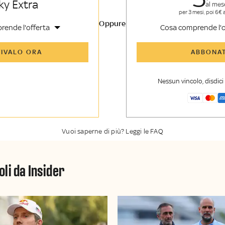
ky Extra
al mes
per 3 mesi, poi 6€ 
Oppure
rende l'offerta
Cosa comprende l'o
icoli di Sky Sport Insider e
Tutti gli articoli di Sk
TIVALO ORA
ABBONAT
sider
etroscena e storie
Opinioni, retroscena e
dalle grandi firme di Sky
raccontate dalle grand
Nessun vincolo, disdic
 TG24
Sport
er esclusiva di Sky Sport
La newsletter esclusiv
ky TG24 Insider
Insider
Vuoi saperne di più? Leggi le FAQ
oli da Insider