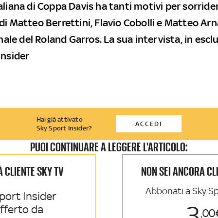
liana di Coppa Davis ha tanti motivi per sorrider
i Matteo Berrettini, Flavio Cobolli e Matteo Arna
inale del Roland Garros. La sua intervista, in esclu
Insider
Hai già attivato
ACCEDI
Sky Sport Insider?
PUOI CONTINUARE A LEGGERE L'ARTICOLO:
IÀ CLIENTE SKY TV
NON SEI ANCORA CL
Abbonati a Sky Sp
port Insider
3
offerto da
00