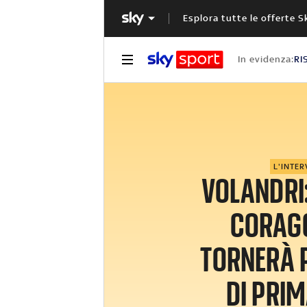
Esplora tutte le offerte S
In evidenza:
RI
L'INTER
VOLANDRI:
CORAG
TORNERÀ 
DI PRIM