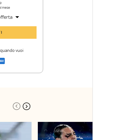
e
al mese
fferta
y Sport Insider
I
 storie
i firme di Sky
i quando vuoi
a di Sky Sport