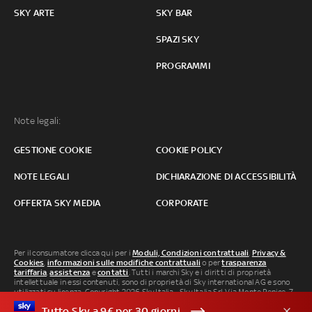
SKY ARTE
SKY BAR
SPAZI SKY
PROGRAMMI
Note legali:
GESTIONE COOKIE
COOKIE POLICY
NOTE LEGALI
DICHIARAZIONE DI ACCESSIBILITÀ
OFFERTA SKY MEDIA
CORPORATE
Per il consumatore clicca qui per i
Moduli, Condizioni contrattuali
,
Privacy &
Cookies
,
informazioni sulle modifiche contrattuali
o per
trasparenza
tariffaria
,
assistenza
e
contatti
. Tutti i marchi Sky e i diritti di proprietà
intellettuale in essi contenuti, sono di proprietà di Sky international AG e sono
utilizzati su licenza. Copyright 2026 Sky Italia - Sky Italia Srl Via Monte Penice, 7 -
20138 Milano P.IVA 04619241005. SkyTG24: ISSN 3035-1537 e SkySport: ISSN
Tutto Sky a 9€ per 30 giorni
3035-1545.
Segnalazione Abusi