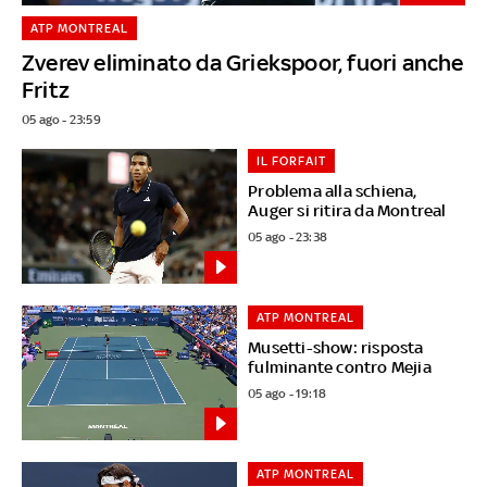
ATP MONTREAL
Zverev eliminato da Griekspoor, fuori anche
Fritz
05 ago - 23:59
IL FORFAIT
Problema alla schiena,
Auger si ritira da Montreal
05 ago - 23:38
ATP MONTREAL
Musetti-show: risposta
fulminante contro Mejia
05 ago - 19:18
ATP MONTREAL