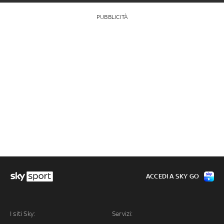
PUBBLICITÀ
ACCEDI A SKY GO
I siti Sky:
Servizi: