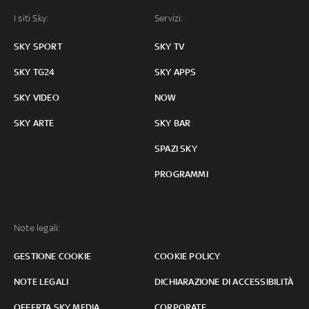
I siti Sky:
Servizi:
SKY SPORT
SKY TV
SKY TG24
SKY APPS
SKY VIDEO
NOW
SKY ARTE
SKY BAR
SPAZI SKY
PROGRAMMI
Note legali:
GESTIONE COOKIE
COOKIE POLICY
NOTE LEGALI
DICHIARAZIONE DI ACCESSIBILITÀ
OFFERTA SKY MEDIA
CORPORATE