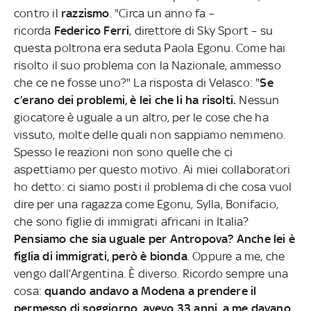
contro il
razzismo
. "Circa un anno fa –
ricorda
Federico Ferri
, direttore di Sky Sport –
su
questa poltrona era seduta Paola Egonu. Come hai
risolto il suo problema con la Nazionale, ammesso
che ce ne fosse uno?" La risposta di Velasco: "
Se
c’erano dei problemi, è lei che li ha risolti.
Nessun
giocatore è uguale a un altro, per le cose che ha
vissuto, molte delle quali non sappiamo nemmeno.
Spesso le reazioni non sono quelle che ci
aspettiamo per questo motivo. Ai miei collaboratori
ho detto: ci siamo posti il problema di che cosa vuol
dire per una ragazza come Egonu, Sylla, Bonifacio,
che sono figlie di immigrati africani in Italia?
Pensiamo che sia uguale per Antropova? Anche lei è
figlia di immigrati, però è bionda
. Oppure a me, che
vengo dall’Argentina. È diverso. Ricordo sempre una
cosa:
quando andavo a Modena a prendere il
permesso di soggiorno, avevo 33 anni, a me davano