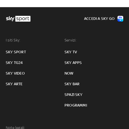
ACCEDI A SKY GO
I siti Sky:
Servizi:
SKY SPORT
SKY TV
SKY TG24
SKY APPS
SKY VIDEO
NOW
SKY ARTE
SKY BAR
SPAZI SKY
PROGRAMMI
Note legali: