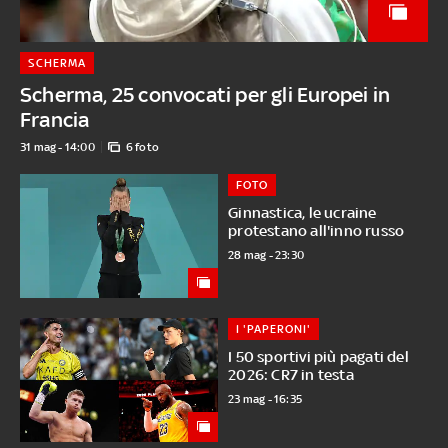
SCHERMA
Scherma, 25 convocati per gli Europei in
Francia
31 mag - 14:00
6 foto
FOTO
Ginnastica, le ucraine
protestano all'inno russo
28 mag - 23:30
I 'PAPERONI'
I 50 sportivi più pagati del
2026: CR7 in testa
23 mag - 16:35