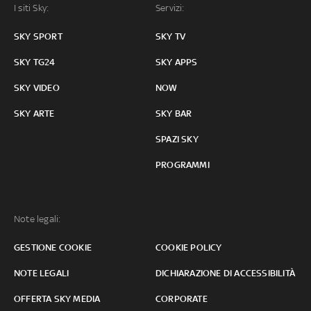
I siti Sky:
Servizi:
SKY SPORT
SKY TV
SKY TG24
SKY APPS
SKY VIDEO
NOW
SKY ARTE
SKY BAR
SPAZI SKY
PROGRAMMI
Note legali:
GESTIONE COOKIE
COOKIE POLICY
NOTE LEGALI
DICHIARAZIONE DI ACCESSIBILITÀ
OFFERTA SKY MEDIA
CORPORATE