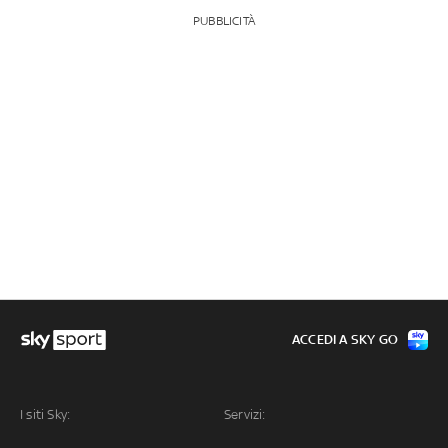
PUBBLICITÀ
ACCEDI A SKY GO
I siti Sky:
Servizi: