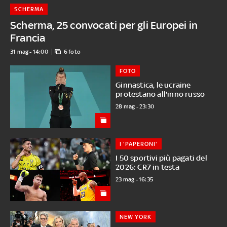
SCHERMA
Scherma, 25 convocati per gli Europei in
Francia
31 mag - 14:00
6 foto
FOTO
Ginnastica, le ucraine
protestano all'inno russo
28 mag - 23:30
I 'PAPERONI'
I 50 sportivi più pagati del
2026: CR7 in testa
23 mag - 16:35
NEW YORK