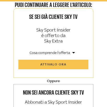
PUOI CONTINUARE A LEGGERE L'ARTICOLO:
SE SEI GIÀ CLIENTE SKY TV
Sky Sport Insider
è offerto da
Sky Extra
Cosa comprende l'offerta
Tutti gli articoli di Sky Sport Insider e
ATTIVALO ORA
Sky TG24 Insider
Opinioni, retroscena e storie
raccontate dalle grandi firme di Sky
Sport e Sky TG24
Oppure
La newsletter esclusiva di Sky Sport
Insider e Sky TG24 Insider
NON SEI ANCORA CLIENTE SKY TV
Abbonati a Sky Sport Insider