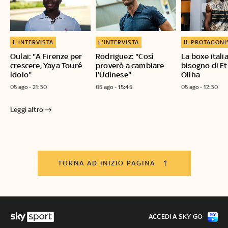
L'INTERVISTA
L'INTERVISTA
IL PROTAGONI
Oulai: "A Firenze per
Rodriguez: "Così
La boxe itali
crescere, Yaya Touré
proverò a cambiare
bisogno di E
idolo"
l'Udinese"
Oliha
05 ago - 21:30
05 ago - 15:45
05 ago - 12:30
Leggi altro
TORNA AD INIZIO PAGINA
ACCEDI A SKY GO