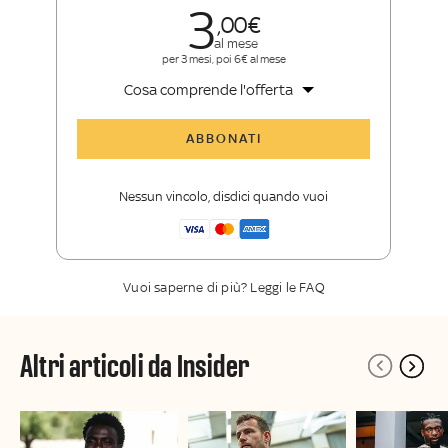
3
00
al mese
per 3 mesi, poi 6€ al mese
Cosa comprende l'offerta
Tutti gli articoli di Sky Sport Insider
ABBONATI
Opinioni, retroscena e storie
raccontate dalle grandi firme di Sky
Nessun vincolo, disdici quando vuoi
Sport
La newsletter esclusiva di Sky Sport
Insider
Vuoi saperne di più? Leggi le FAQ
Altri articoli da Insider