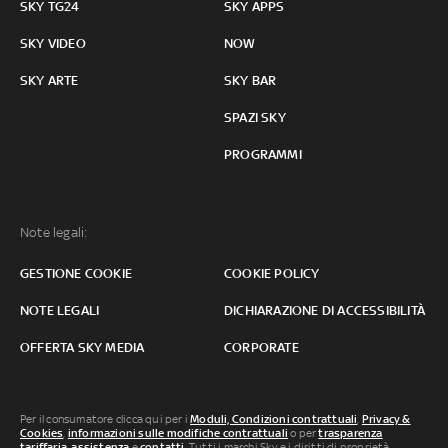
SKY TG24
SKY APPS
SKY VIDEO
NOW
SKY ARTE
SKY BAR
SPAZI SKY
PROGRAMMI
Note legali:
GESTIONE COOKIE
COOKIE POLICY
NOTE LEGALI
DICHIARAZIONE DI ACCESSIBILITÀ
OFFERTA SKY MEDIA
CORPORATE
Per il consumatore clicca qui per i
Moduli, Condizioni contrattuali
,
Privacy &
Cookies
,
informazioni sulle modifiche contrattuali
o per
trasparenza
tariffaria
,
assistenza
e
contatti
. Tutti i marchi Sky e i diritti di proprietà