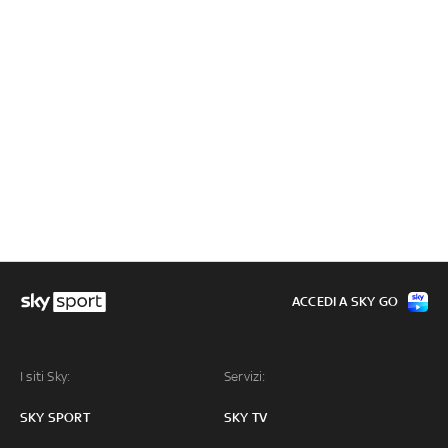
ACCEDI A SKY GO
I siti Sky:
Servizi:
SKY SPORT
SKY TV