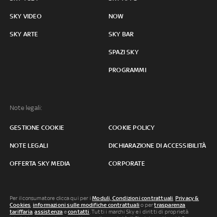
SKY VIDEO
NOW
SKY ARTE
SKY BAR
SPAZI SKY
PROGRAMMI
Note legali:
GESTIONE COOKIE
COOKIE POLICY
NOTE LEGALI
DICHIARAZIONE DI ACCESSIBILITÀ
OFFERTA SKY MEDIA
CORPORATE
Per il consumatore clicca qui per i
Moduli, Condizioni contrattuali
,
Privacy &
Cookies
,
informazioni sulle modifiche contrattuali
o per
trasparenza
tariffaria
,
assistenza
e
contatti
. Tutti i marchi Sky e i diritti di proprietà