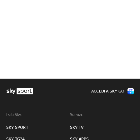
ACCEDI A SKY GO
I siti Sky:
Servizi:
SKY SPORT
SKY TV
SKY TG24
SKY APPS