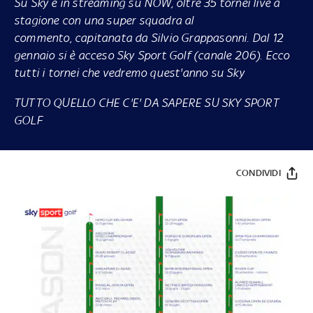
Su Sky e in streaming su NOW, oltre 35 tornei live a
stagione con una super squadra al
commento, capitanata da Silvio Grappasonni. Dal 12
gennaio si è acceso Sky Sport Golf (canale 206). Ecco
tutti i tornei che vedremo quest'anno su Sky
TUTTO QUELLO CHE C'E' DA SAPERE SU SKY SPORT
GOLF
CONDIVIDI