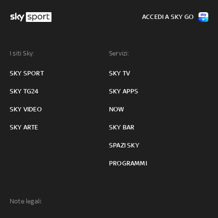
ACCEDI A SKY GO
I siti Sky:
Servizi:
SKY SPORT
SKY TV
SKY TG24
SKY APPS
SKY VIDEO
NOW
SKY ARTE
SKY BAR
SPAZI SKY
PROGRAMMI
Note legali: