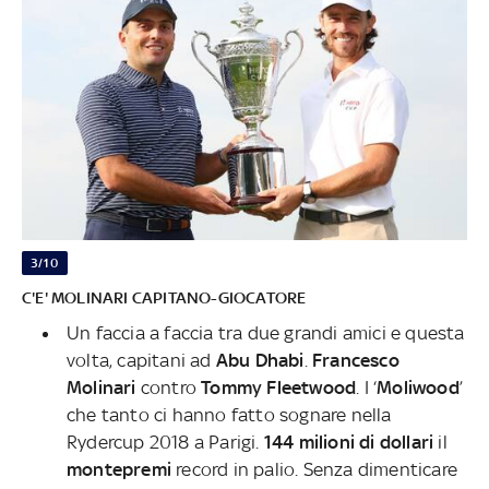
3/10
C'E' MOLINARI CAPITANO-GIOCATORE
Un faccia a faccia tra due grandi amici e questa
volta, capitani ad
Abu Dhabi
.
Francesco
Molinari
contro
Tommy Fleetwood
. I ‘
Moliwood
’
che tanto ci hanno fatto sognare nella
Rydercup 2018 a Parigi.
144 milioni di dollari
il
montepremi
record in palio. Senza dimenticare