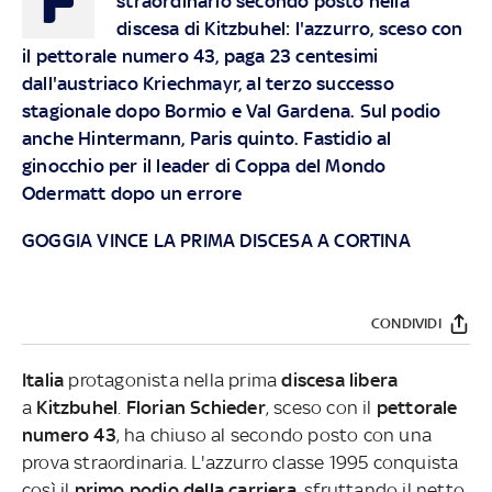
straordinario secondo posto nella
discesa di Kitzbuhel: l'azzurro, sceso con
il pettorale numero 43, paga 23 centesimi
dall'austriaco Kriechmayr, al terzo successo
stagionale dopo Bormio e Val Gardena. Sul podio
anche
Hintermann, Paris quinto. Fastidio al
ginocchio per il leader di Coppa del Mondo
Odermatt dopo un errore
GOGGIA VINCE LA PRIMA DISCESA A CORTINA
CONDIVIDI
Italia
protagonista nella
prima
discesa libera
a
Kitzbuhel
.
Florian Schieder
, sceso con il
pettorale
numero 43
, ha chiuso al secondo posto con una
prova straordinaria. L'azzurro classe 1995 conquista
così il
primo podio della carriera
, sfruttando il netto