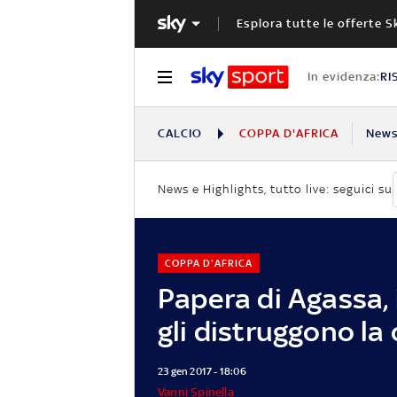
Esplora tutte le offerte S
In evidenza:
RI
CALCIO
COPPA D'AFRICA
New
News e Highlights, tutto live: seguici su
COPPA D'AFRICA
Papera di Agassa, i
gli distruggono la
23 gen 2017 - 18:06
Vanni Spinella