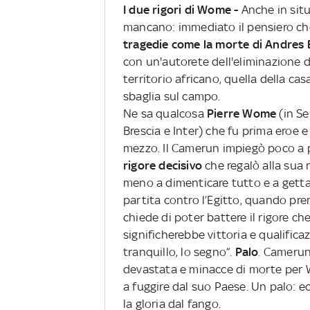
I due rigori di Wome -
Anche in situ
mancano: immediato il pensiero che 
tragedie come la morte di Andres
con un'autorete dell'eliminazione d
territorio africano, quella della ca
sbaglia sul campo.
Ne sa qualcosa
Pierre Wome
(in Se
Brescia e Inter) che fu prima eroe 
mezzo. Il Camerun impiegò poco a 
rigore decisivo
che regalò alla sua 
meno a dimenticare tutto e a gettar
partita contro l’Egitto, quando pren
chiede di poter battere il rigore c
significherebbe vittoria e qualifica
tranquillo, lo segno”.
Palo
. Camerun 
devastata e minacce di morte per W
a fuggire dal suo Paese. Un palo: ec
la gloria dal fango.