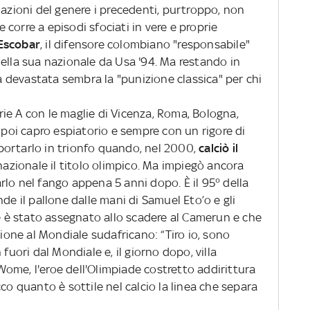
azioni del genere i precedenti, purtroppo, non
corre a episodi sfociati in vere e proprie
 Escobar
, il difensore colombiano "responsabile"
ella sua nazionale da Usa '94. Ma restando in
sa devastata sembra la "punizione classica" per chi
rie A con le maglie di Vicenza, Roma, Bologna,
e poi capro espiatorio e sempre con un rigore di
portarlo in trionfo quando, nel 2000,
calciò il
nazionale il titolo olimpico. Ma impiegò ancora
lo nel fango appena 5 anni dopo. È il 95° della
de il pallone dalle mani di Samuel Eto’o e gli
he è stato assegnato allo scadere al Camerun e che
zione al Mondiale sudafricano: “Tiro io, sono
fuori dal Mondiale e, il giorno dopo, villa
ome, l'eroe dell'Olimpiade costretto addirittura
co quanto è sottile nel calcio la linea che separa