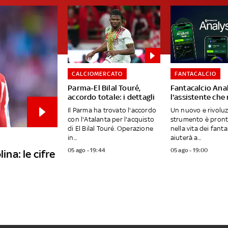
CALCIOMERCATO
FANTACALCIO
Parma-El Bilal Touré,
Fantacalcio Anal
accordo totale: i dettagli
l'assistente ch
Il Parma ha trovato l'accordo
Un nuovo e rivoluz
con l'Atalanta per l'acquisto
strumento è pront
di El Bilal Touré. Operazione
nella vita dei fanta
in...
aiuterà a...
05 ago - 19:44
05 ago - 19:00
ina: le cifre