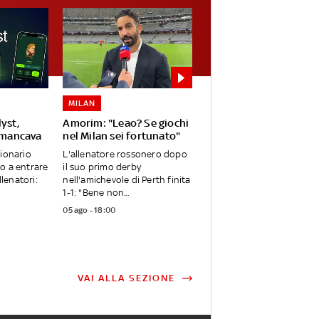
MILAN
yst,
Amorim: "Leao? Se giochi
e mancava
nel Milan sei fortunato"
ionario
L'allenatore rossonero dopo
o a entrare
il suo primo derby
llenatori:
nell'amichevole di Perth finita
1-1: "Bene non...
05 ago - 18:00
VAI ALLA SEZIONE