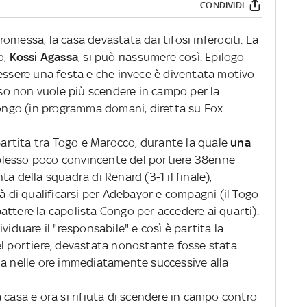
CONDIVIDI
omessa, la casa devastata dai tifosi inferociti. La
o,
Kossi Agassa
, si può riassumere così. Epilogo
 essere una festa e che invece è diventata motivo
esso non vuole più scendere in campo per la
 Congo (in programma domani, diretta su Fox
partita tra Togo e Marocco, durante la quale
una
lesso poco convincente del portiere 38enne
a della squadra di Renard (3-1 il finale),
tà di qualificarsi per Adebayor e compagni (il Togo
ttere la capolista Congo per accedere ai quarti).
viduare il "responsabile" e così è partita la
el portiere, devastata nonostante fosse stata
ia nelle ore immediatamente successive alla
 casa e ora si rifiuta di scendere in campo contro