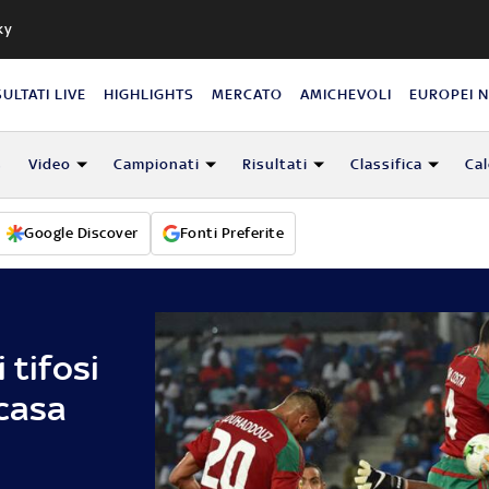
ky
SULTATI LIVE
HIGHLIGHTS
MERCATO
AMICHEVOLI
EUROPEI 
s
Video
Campionati
Risultati
Classifica
Ca
Google Discover
Fonti Preferite
 tifosi
 casa