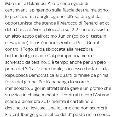
Mbokani e Bakambu. A loro cede i gradi di
centravanti spingendo sulla fascia destra, ma sono
le prestazioni a dargli ragione: all’esordio gol da
opportunista che stende il Marocco di Renard, ex ct
della Costa d’Avorio bloccata sul 2-2 con un assist e
un altro acuto dell’ottimo Junior (colpo di testa in
elevazione). Il tris è infine servito a Port-Gentil
contro il Togo, sfida sbloccata alla mezz’ora
beffando il genoano Gakpé impropriamente
schierato da terzino. C’è tempo anche per un palo
prima del 3-1 al fischio finale, successo che lancia la
Repubblica Democratica ai quarti di finale da prima
forza del girone. Per Kabananga lo score è
immacolato, 3 gol in altrettante gare e un profilo che
stuzzica in chiave mercato: il contratto con l’Astana
scade a dicembre 2017 mentre il cartellino è
destinato a lievitare. Una lezione che non scorderà
Florent Ibengé, già artefice del 3° posto nella scorsa