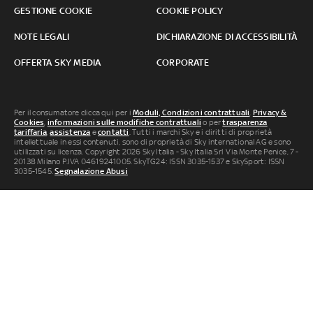
GESTIONE COOKIE
COOKIE POLICY
NOTE LEGALI
DICHIARAZIONE DI ACCESSIBILITÀ
OFFERTA SKY MEDIA
CORPORATE
Per il consumatore clicca qui per i
Moduli, Condizioni contrattuali
,
Privacy &
Cookies
,
informazioni sulle modifiche contrattuali
o per
trasparenza
tariffaria
,
assistenza
e
contatti
. Tutti i marchi Sky e i diritti di proprietà
intellettuale in essi contenuti, sono di proprietà di Sky international AG e sono
utilizzati su licenza. Copyright 2026 Sky Italia - Sky Italia Srl Via Monte Penice, 7 -
20138 Milano P.IVA 04619241005. SkyTG24: ISSN 3035-1537 e SkySport: ISSN
3035-1545.
Segnalazione Abusi