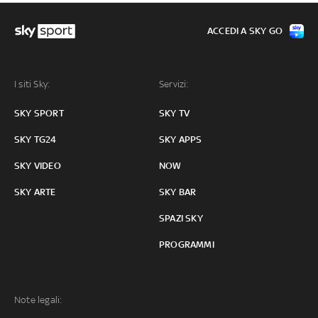
ACCEDI A SKY GO
I siti Sky:
Servizi:
SKY SPORT
SKY TV
SKY TG24
SKY APPS
SKY VIDEO
NOW
SKY ARTE
SKY BAR
SPAZI SKY
PROGRAMMI
Note legali: