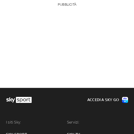
PUBBLICITÀ
ACCEDI A SKY GO
I siti Sky:
Servizi: