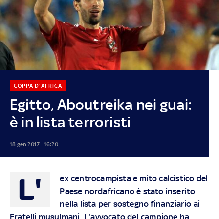
COPPA D'AFRICA
Egitto, Aboutreika nei guai:
è in lista terroristi
18 gen 2017 - 16:20
L'
ex centrocampista e mito calcistico del
Paese nordafricano è stato inserito
nella lista per sostegno finanziario ai
Fratelli musulmani. L'avvocato del campione ha