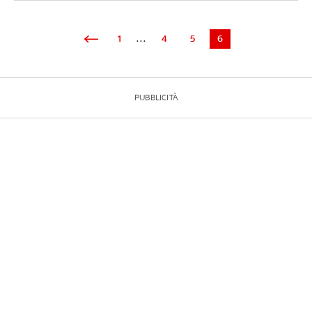
1
...
4
5
6
PUBBLICITÀ