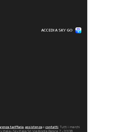
ACCEDI A SKY GO
renza tariffaria
,
assistenza
e
contatti
. Tutti i marchi
 Italia - Sky Italia Srl Via Monte Penice, 7 - 20138