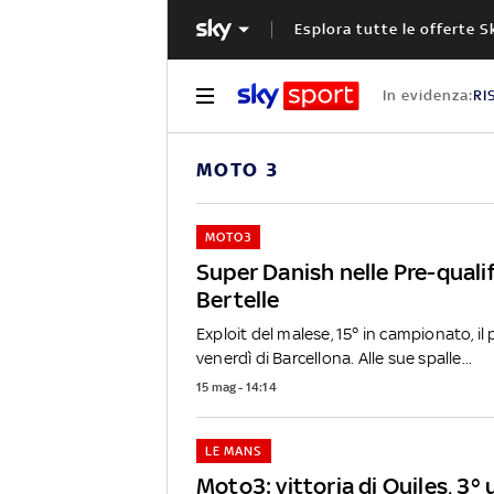
Esplora tutte le offerte S
In evidenza:
RI
MOTO 3
MOTO3
Super Danish nelle Pre-qualif
Bertelle
Exploit del malese, 15° in campionato, il 
venerdì di Barcellona. Alle sue spalle...
15 mag - 14:14
LE MANS
Moto3: vittoria di Quiles, 3°