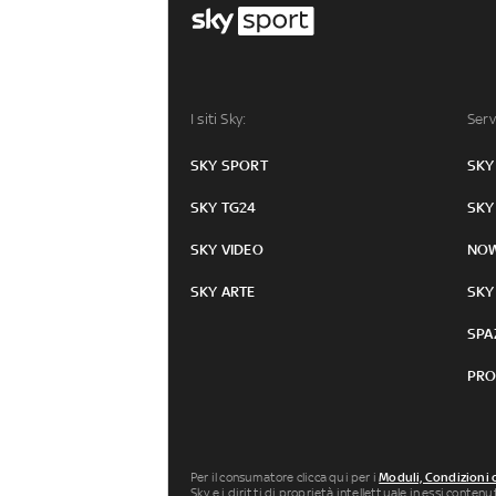
I siti Sky:
Serv
SKY SPORT
SKY
SKY TG24
SKY
SKY VIDEO
NO
SKY ARTE
SKY
SPA
PRO
Per il consumatore clicca qui per i
Moduli, Condizioni 
Sky e i diritti di proprietà intellettuale in essi conten