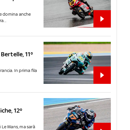
che domina anche
a...
Bertelle, 11°
ancia. In prima fila
iche, 12°
di Le Mans, ma sarà