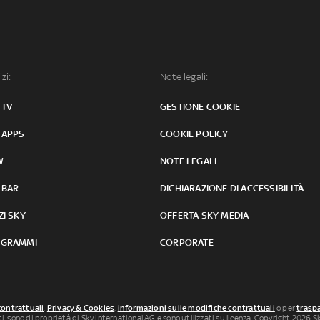
izi:
Note legali:
 TV
GESTIONE COOKIE
 APPS
COOKIE POLICY
W
NOTE LEGALI
 BAR
DICHIARAZIONE DI ACCESSIBILITÀ
ZI SKY
OFFERTA SKY MEDIA
GRAMMI
CORPORATE
contrattuali
,
Privacy & Cookies
,
informazioni sulle modifiche contrattuali
o per
traspa
uti, sono di proprietà di Sky international AG e sono utilizzati su licenza. Copyright 2026 Sky