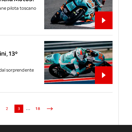
vane pilota toscano
ni, 13°
o dal sorprendente
2
3
...
18