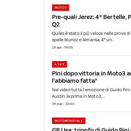
MOTO3
Pre-quali Jerez: 4° Bertelle, P
Q2
Quiles è stato il più veloce nelle prove di
spalle Munoz e Almansa, 4° un...
24 apr - 14:05
A SKY
Pini dopo vittoria in Moto3 a
l'abbiamo fatta"
Nel video tutta l’emozione di Guido Pini 
Austin, la prima in Moto3,...
29 mar - 20:40
MOTOMONDIALE
GP Usa: trionfo di Guido Pini