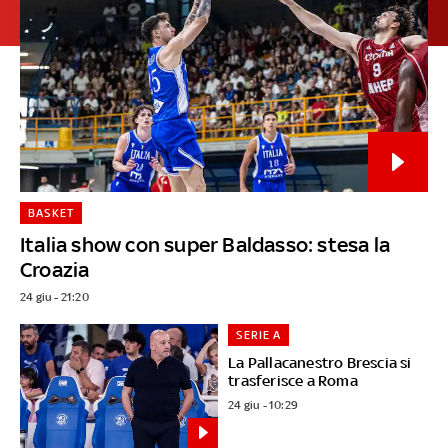
BASKET
Italia show con super Baldasso: stesa la
Croazia
24 giu - 21:20
SERIE A
La Pallacanestro Brescia si
trasferisce a Roma
24 giu - 10:29