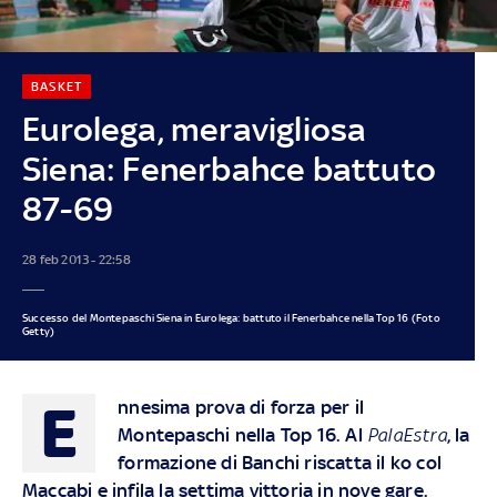
BASKET
Eurolega, meravigliosa
Siena: Fenerbahce battuto
87-69
28 feb 2013 - 22:58
Successo del Montepaschi Siena in Eurolega: battuto il Fenerbahce nella Top 16 (Foto
Getty)
E
nnesima prova di forza per il
Montepaschi nella Top 16. Al
PalaEstra
, la
formazione di Banchi riscatta il ko col
Maccabi e infila la settima vittoria in nove gare.