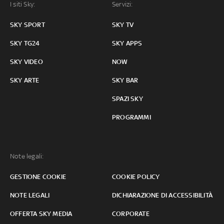
I siti Sky:
Servizi:
SKY SPORT
SKY TV
SKY TG24
SKY APPS
SKY VIDEO
NOW
SKY ARTE
SKY BAR
SPAZI SKY
PROGRAMMI
Note legali:
GESTIONE COOKIE
COOKIE POLICY
NOTE LEGALI
DICHIARAZIONE DI ACCESSIBILITÀ
OFFERTA SKY MEDIA
CORPORATE