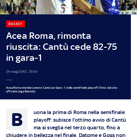
BASKET
Acea Roma, rimonta
riuscita: Cantù cede 82-75
in gara-1
24 mag 2013 - 21:50
Acea Roma stende Lenovo Cantù un Gara -1, nella semifinale playoff (Foto dal sito
ufficiale Lega Basket)
B
uona la prima di Roma nella semifinale
playoff: subisce l'ottimo avvio di Cantù
ma si sveglia nel terzo quarto, fino a
chiudere in bellezza nel finale. Datome e Goss non