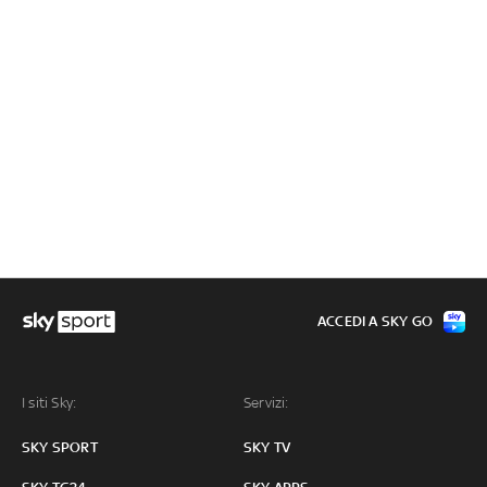
ACCEDI A SKY GO
I siti Sky:
Servizi:
SKY SPORT
SKY TV