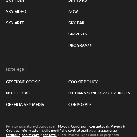
SKY TG24
SKY APPS
SKY VIDEO
NOW
SKY ARTE
SKY BAR
SPAZI SKY
PROGRAMMI
Note legali:
GESTIONE COOKIE
COOKIE POLICY
NOTE LEGALI
DICHIARAZIONE DI ACCESSIBILITÀ
OFFERTA SKY MEDIA
CORPORATE
Per il consumatore clicca qui per i
Moduli, Condizioni contrattuali
,
Privacy &
Cookies
,
informazioni sulle modifiche contrattuali
o per
trasparenza
tariffaria
,
assistenza
e
contatti
. Tutti i marchi Sky e i diritti di proprietà