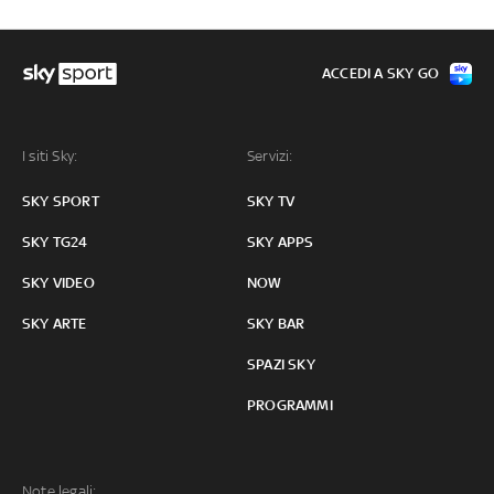
ACCEDI A SKY GO
I siti Sky:
Servizi:
SKY SPORT
SKY TV
SKY TG24
SKY APPS
SKY VIDEO
NOW
SKY ARTE
SKY BAR
SPAZI SKY
PROGRAMMI
Note legali: