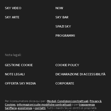
SKY VIDEO
NOW
SKY ARTE
SKY BAR
SPAZI SKY
PROGRAMMI
Note legali:
GESTIONE COOKIE
COOKIE POLICY
NOTE LEGALI
DICHIARAZIONE DI ACCESSIBILITÀ
OFFERTA SKY MEDIA
CORPORATE
Per il consumatore clicca qui per i
Moduli, Condizioni contrattuali
,
Privacy &
Cookies
,
informazioni sulle modifiche contrattuali
o per
trasparenza
tariffaria
,
assistenza
e
contatti
. Tutti i marchi Sky e i diritti di proprietà