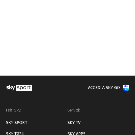
ACCEDI A SKY GO
I siti Sky:
Servizi:
SKY SPORT
SKY TV
SKY TG24
SKY APPS