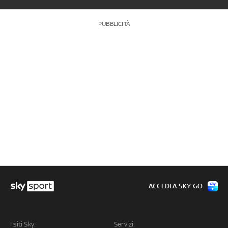
PUBBLICITÀ
ACCEDI A SKY GO
I siti Sky:
Servizi: