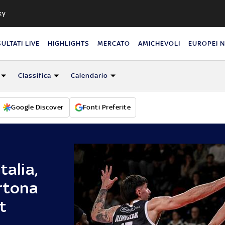
ky
SULTATI LIVE
HIGHLIGHTS
MERCATO
AMICHEVOLI
EUROPEI 
Classifica
Calendario
Google Discover
Fonti Preferite
talia,
rtona
t