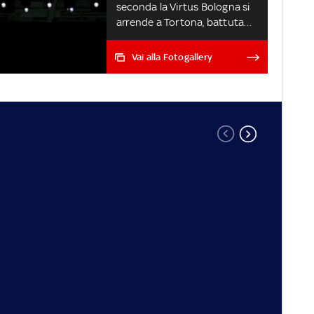
seconda la Virtus Bologna si
arrende a Tortona, battuta
84-78. In finale è trionfo per
l'Olimpia che piega Tortona
Vai alla Fotogallery
85-77. Di seguito o risultati
delle partite GLI HIGHLIGHTS
DI BASKET