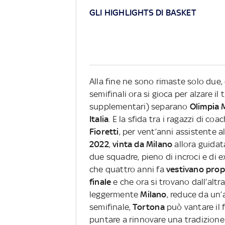
GLI HIGHLIGHTS DI BASKET
Alla fine ne sono rimaste solo due, 
semifinali ora si gioca per alzare il 
supplementari) separano
Olimpia 
Italia
. E la sfida tra i ragazzi di coa
Fioretti
, per vent’anni assistente al
2022
,
vinta da Milano
allora guida
due squadre, pieno di incroci e di e
che quattro anni fa
vestivano propr
finale
e che ora si trovano dall’altr
leggermente
Milano
, reduce da un
semifinale,
Tortona
può vantare il f
puntare a rinnovare una tradizione 