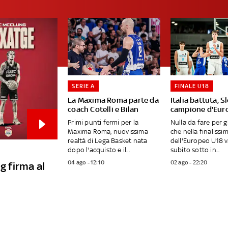
SERIE A
FINALE U18
La Maxima Roma parte da
Italia battuta, S
coach Cotelli e Bilan
campione d'Eur
Primi punti fermi per la
Nulla da fare per gl
Maxima Roma, nuovissima
che nella finalissi
realtà di Lega Basket nata
dell'Europeo U18 
dopo l'acquisto e il...
subito sotto in...
04 ago - 12:10
02 ago - 22:20
g firma al