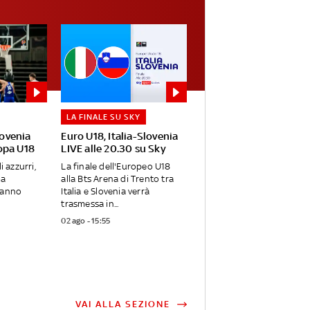
LA FINALE SU SKY
lovenia
Euro U18, Italia-Slovenia
opa U18
LIVE alle 20.30 su Sky
i azzurri,
La finale dell'Europeo U18
ma
alla Bts Arena di Trento tra
vanno
Italia e Slovenia verrà
trasmessa in...
02 ago - 15:55
VAI ALLA SEZIONE