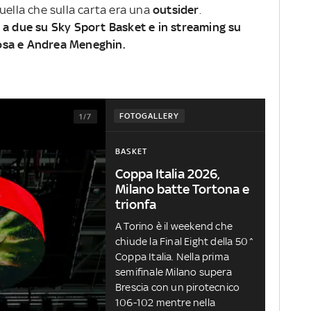
quella che sulla carta era una
outsider
.
la a due su Sky Sport Basket e in streaming su
osa e Andrea Meneghin.
FOTOGALLERY
1/7
BASKET
Coppa Italia 2026,
Milano batte Tortona e
trionfa
A Torino è il weekend che
chiude la Final Eight della 50^
Coppa Italia. Nella prima
semifinale Milano supera
Brescia con un pirotecnico
106-102 mentre nella