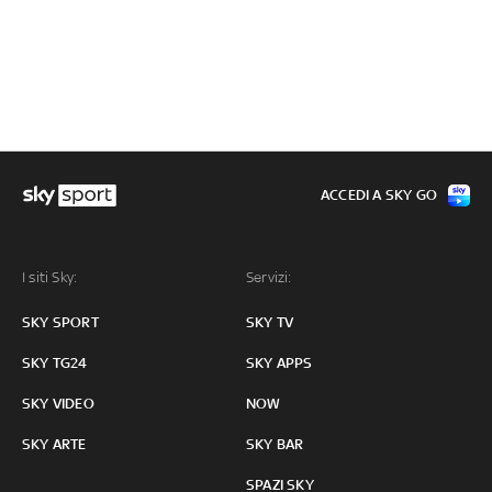
ACCEDI A SKY GO
I siti Sky:
Servizi:
SKY SPORT
SKY TV
SKY TG24
SKY APPS
SKY VIDEO
NOW
SKY ARTE
SKY BAR
SPAZI SKY