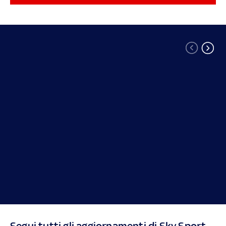
84-78. In finale è trionfo per l'Olimpia che piega Tortona
85-77. Di seguito o risultati delle partite GLI HIGHLIGHTS
DI BASKET
Segui tutti gli aggiornamenti di Sky Sport