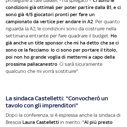
proseguire a fare basket - ha spiegato -.
Ci sono le
condizioni già ottimali per poter partire dalla B1, e ci
sono già 4/5 giocatori pronti per fare un
campionato da vertice per andare in A2
. Per quanto
riguarda la A2, le condizioni sono da costruire nella
settimana entrante per fare quadrare il budget.
Ho
già anche un title sponsor che mi ha detto che se ci
sono ce la facciamo
.
Io ci sono per portare il titolo,
poi non ho grande voglia di mettermi a capo della
prossima pallacanestro
. Ci sarà sicuramente
qualcuno che mi vorrà sostituire".
La sindaca Castelletti: "Convocherò un
tavolo con gli imprenditori"
Dopo la conferenza, si è espressa anche la sindaca di
Brescia
Laura Castelletti
in merito: "
Al più presto