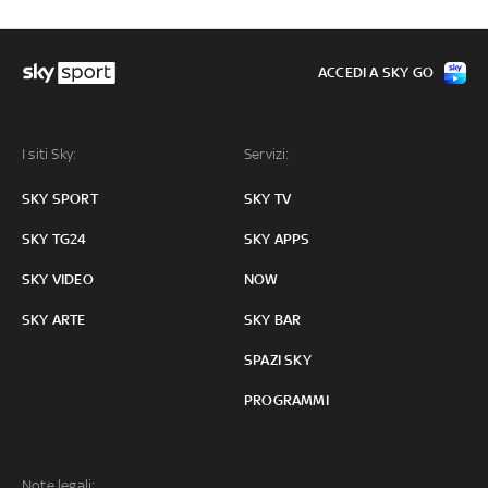
ACCEDI A SKY GO
I siti Sky:
Servizi:
SKY SPORT
SKY TV
SKY TG24
SKY APPS
SKY VIDEO
NOW
SKY ARTE
SKY BAR
SPAZI SKY
PROGRAMMI
Note legali: