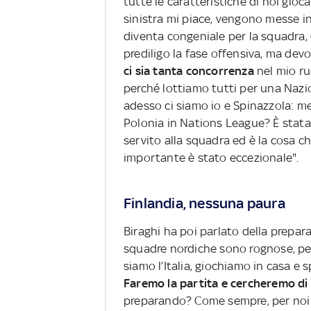
tutte le caratteristiche di noi gioca
sinistra mi piace, vengono messe in
diventa congeniale per la squadra,
prediligo la fase offensiva, ma devo
ci sia tanta concorrenza
nel mio ru
perché lottiamo tutti per una Nazi
adesso ci siamo io e Spinazzola: meg
Polonia in Nations League? È stat
servito alla squadra ed è la cosa c
importante è stato eccezionale".
Finlandia, nessuna paura
Biraghi ha poi parlato della prepar
squadre nordiche sono rognose, per
siamo l’Italia, giochiamo in casa e s
Faremo la partita e cercheremo di 
preparando? Come sempre, per noi og