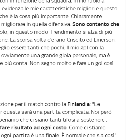
tori in funzione della squadra. Il mio ruolo a
 evidenza le mie caratteristiche migliori e questo
 che è la cosa più importante. Chiaramente
 migliorare in quella difensiva.
Sono contento che
olo, in questo modo il rendimento si alza di più
one. La scorsa volta c’erano Criscito ed Emerson,
lio essere tanti che pochi. Il mio gol con la
a ovviamente una grande gioia personale, ma è
he più conta. Non segno molto e fare un gol così
azione per il match contro la
Finlandia
: "Le
 questa sarà una partita complicata. Noi però
periamo che ci siano tanti tifosi a sostenerci.
fare risultato ad ogni costo
. Come ci stiamo
ni partita è una finale. È normale che sia così".