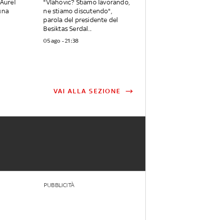
 Aurel
"Vlahovic? Stiamo lavorando,
una
ne stiamo discutendo",
parola del presidente del
Besiktas Serdal...
05 ago - 21:38
VAI ALLA SEZIONE
PUBBLICITÀ