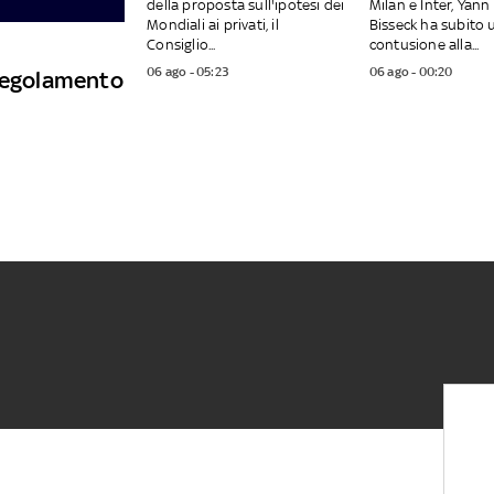
della proposta sull'ipotesi dei
Milan e Inter, Yann
Mondiali ai privati, il
Bisseck ha subito 
Consiglio...
contusione alla...
06 ago - 05:23
06 ago - 00:20
 regolamento