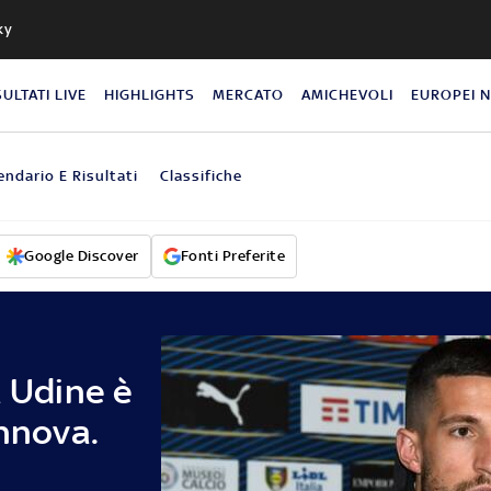
ky
SULTATI LIVE
HIGHLIGHTS
MERCATO
AMICHEVOLI
EUROPEI 
endario E Risultati
Classifiche
Google Discover
Fonti Preferite
a Udine è
innova.