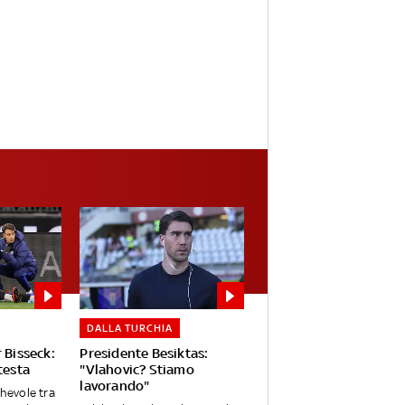
DALLA TURCHIA
 Bisseck:
Presidente Besiktas:
testa
"Vlahovic? Stiamo
lavorando"
chevole tra