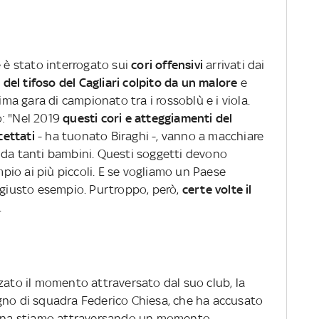
e è stato interrogato sui
cori offensivi
arrivati dai
 del tifoso del Cagliari colpito da un malore
e
tima gara di campionato tra i rossoblù e i viola.
no: "Nel 2019
questi cori e atteggiamenti del
ettati
- ha tuonato Biraghi -, vanno a macchiare
 da tanti bambini. Questi soggetti devono
io ai più piccoli. E se vogliamo un Paese
l giusto esempio. Purtroppo, però,
certe volte il
.
zato il momento attraversato dal suo club, la
gno di squadra Federico Chiesa, che ha accusato
ntina stiamo attraversando un momento